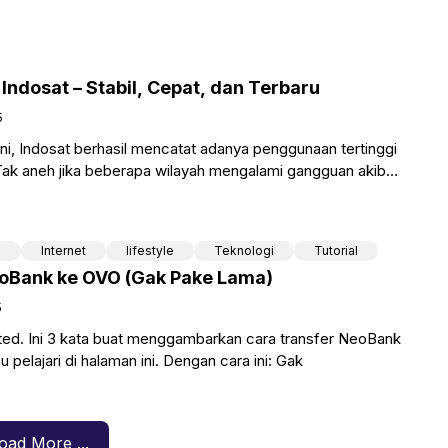
Indosat – Stabil, Cepat, dan Terbaru
5
ni, Indosat berhasil mencatat adanya penggunaan tertinggi
Tak aneh jika beberapa wilayah mengalami gangguan akibat
aan. Akhirnya,
l
Internet
lifestyle
Teknologi
Tutorial
oBank ke OVO (Gak Pake Lama)
5
sted. Ini 3 kata buat menggambarkan cara transfer NeoBank
pelajari di halaman ini. Dengan cara ini: Gak
oad More ...