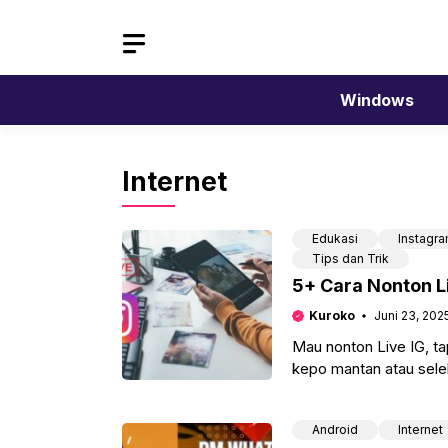
Langsung
ke
isi
Windows
Internet
Edukasi
Instagr
Tips dan Trik
5+ Cara Nonton L
Kuroko
Juni 23, 202
Mau nonton Live IG, t
kepo mantan atau seleb
Android
Internet