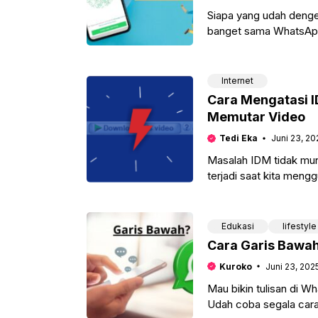
Siapa yang udah deng
banget sama WhatsApp 
yang
Internet
Cara Mengatasi I
Memutar Video
Tedi Eka
Juni 23, 20
Masalah IDM tidak mun
terjadi saat kita men
faktor. Misal jika
Edukasi
lifestyle
Cara Garis Bawah
Kuroko
Juni 23, 202
Mau bikin tulisan di W
Udah coba segala cara