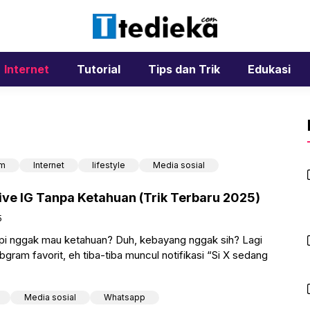
Internet
Tutorial
Tips dan Trik
Edukasi
am
Internet
lifestyle
Media sosial
ive IG Tanpa Ketahuan (Trik Terbaru 2025)
5
api nggak mau ketahuan? Duh, kebayang nggak sih? Lagi
gram favorit, eh tiba-tiba muncul notifikasi “Si X sedang
Media sosial
Whatsapp