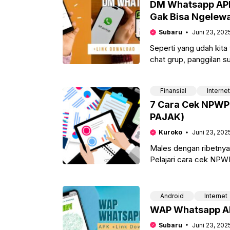
DM Whatsapp APK
Gak Bisa Ngelewa
Subaru
Juni 23, 202
Seperti yang udah kita
chat grup, panggilan s
to-end.
Finansial
Internet
7 Cara Cek NPWP O
PAJAK)
Kuroko
Juni 23, 202
Males dengan ribetny
Pelajari cara cek NPWP
lagi:
Android
Internet
WAP Whatsapp APK
Subaru
Juni 23, 202