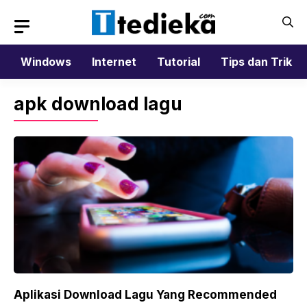
Langsung
ke
isi
Windows
Internet
Tutorial
Tips dan Trik
apk download lagu
Aplikasi Download Lagu Yang Recommended