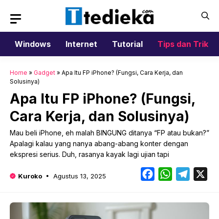
Langsung
ke
isi
Windows
Internet
Tutorial
Tips dan Trik
Home
»
Gadget
»
Apa Itu FP iPhone? (Fungsi, Cara Kerja, dan
Solusinya)
Apa Itu FP iPhone? (Fungsi,
Cara Kerja, dan Solusinya)
Mau beli iPhone, eh malah BINGUNG ditanya “FP atau bukan?”
Apalagi kalau yang nanya abang-abang konter dengan
ekspresi serius. Duh, rasanya kayak lagi ujian tapi
Facebook
WhatsApp
Telegr
X
Kuroko
Agustus 13, 2025