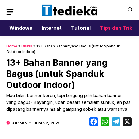
Langsung
ke
isi
Windows
Internet
Tutorial
Tips dan Trik
Home
»
Bisnis
»
13+ Bahan Banner yang Bagus (untuk Spanduk
Outdoor Indoor)
13+ Bahan Banner yang
Bagus (untuk Spanduk
Outdoor Indoor)
Mau bikin banner keren, tapi bingung pilih bahan banner
yang bagus? Bayangin, udah desain semalem suntuk, eh pas
dipasang bannernya malah gampang sobek atau warnanya
Facebook
WhatsApp
Telegr
X
Kuroko
Juni 22, 2025