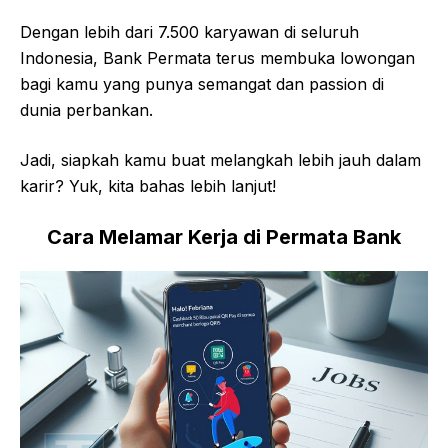
Dengan lebih dari 7.500 karyawan di seluruh
Indonesia, Bank Permata terus membuka lowongan
bagi kamu yang punya semangat dan passion di
dunia perbankan.
Jadi, siapkah kamu buat melangkah lebih jauh dalam
karir? Yuk, kita bahas lebih lanjut!
Cara Melamar Kerja di Permata Bank