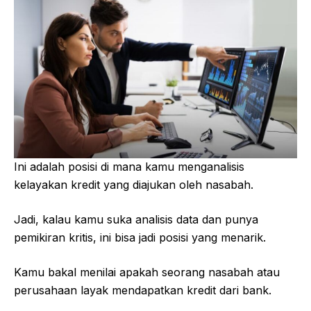
Ini adalah posisi di mana kamu menganalisis
kelayakan kredit yang diajukan oleh nasabah.
Jadi, kalau kamu suka analisis data dan punya
pemikiran kritis, ini bisa jadi posisi yang menarik.
Kamu bakal menilai apakah seorang nasabah atau
perusahaan layak mendapatkan kredit dari bank.