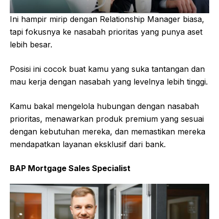
Ini hampir mirip dengan Relationship Manager biasa,
tapi fokusnya ke nasabah prioritas yang punya aset
lebih besar.
Posisi ini cocok buat kamu yang suka tantangan dan
mau kerja dengan nasabah yang levelnya lebih tinggi.
Kamu bakal mengelola hubungan dengan nasabah
prioritas, menawarkan produk premium yang sesuai
dengan kebutuhan mereka, dan memastikan mereka
mendapatkan layanan eksklusif dari bank.
BAP Mortgage Sales Specialist