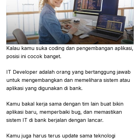
Kalau kamu suka coding dan pengembangan aplikasi,
posisi ini cocok banget.
IT Developer adalah orang yang bertanggung jawab
untuk mengembangkan dan memelihara sistem atau
aplikasi yang digunakan di bank.
Kamu bakal kerja sama dengan tim lain buat bikin
aplikasi baru, memperbaiki bug, dan memastikan
sistem IT di bank berjalan dengan lancar.
Kamu juga harus terus update sama teknologi