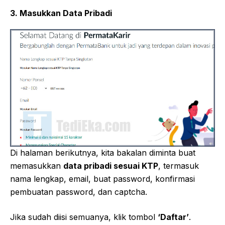
3. Masukkan Data Pribadi
Di halaman berikutnya, kita bakalan diminta buat
memasukkan
data pribadi sesuai KTP
, termasuk
nama lengkap, email, buat password, konfirmasi
pembuatan password, dan captcha.
Jika sudah diisi semuanya, klik tombol
‘Daftar’
.