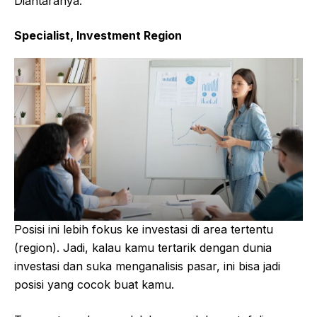
Diantaranya:
Specialist, Investment Region
Posisi ini lebih fokus ke investasi di area tertentu
(region). Jadi, kalau kamu tertarik dengan dunia
investasi dan suka menganalisis pasar, ini bisa jadi
posisi yang cocok buat kamu.