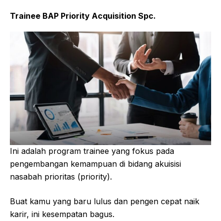
Trainee BAP Priority Acquisition Spc.
Ini adalah program trainee yang fokus pada
pengembangan kemampuan di bidang akuisisi
nasabah prioritas (priority).
Buat kamu yang baru lulus dan pengen cepat naik
karir, ini kesempatan bagus.