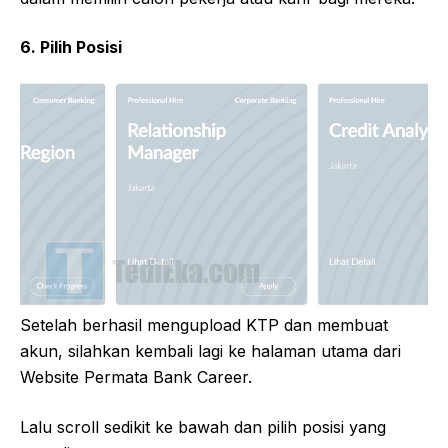
6. Pilih Posisi
Setelah berhasil mengupload KTP dan membuat
akun, silahkan kembali lagi ke halaman utama dari
Website Permata Bank Career.
Lalu scroll sedikit ke bawah dan pilih posisi yang