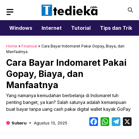
Langsung
ke
isi
Windows
Internet
Tutorial
Tips dan Trik
Home
»
Finansial
»
Cara Bayar Indomaret Pakai Gopay, Biaya, dan
Manfaatnya
Cara Bayar Indomaret Pakai
Gopay, Biaya, dan
Manfaatnya
Yang namanya kemudahan berbelanja di Indomaret tuh
penting banget, ya kan? Salah satunya adalah kemampuan
buat bayar tanpa uang cash pakai digital wallet kayak GoPay
Facebook
WhatsApp
Telegr
X
Subaru
Agustus 13, 2025