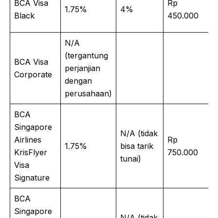
BCA Visa
Rp
1.75%
4%
Black
450.000
N/A
(tergantung
BCA Visa
perjanjian
Corporate
dengan
perusahaan)
BCA
Singapore
N/A (tidak
Airlines
Rp
1.75%
bisa tarik
KrisFlyer
750.000
tunai)
Visa
Signature
BCA
Singapore
N/A (tidak