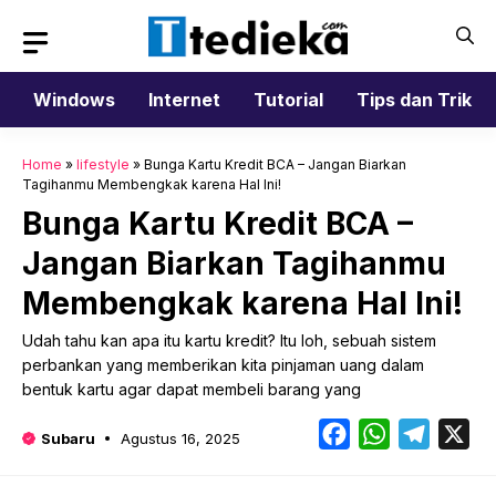
Langsung
ke
isi
Windows
Internet
Tutorial
Tips dan Trik
Home
»
lifestyle
»
Bunga Kartu Kredit BCA – Jangan Biarkan
Tagihanmu Membengkak karena Hal Ini!
Bunga Kartu Kredit BCA –
Jangan Biarkan Tagihanmu
Membengkak karena Hal Ini!
Udah tahu kan apa itu kartu kredit? Itu loh, sebuah sistem
perbankan yang memberikan kita pinjaman uang dalam
bentuk kartu agar dapat membeli barang yang
Facebook
WhatsApp
Telegr
X
Subaru
Agustus 16, 2025