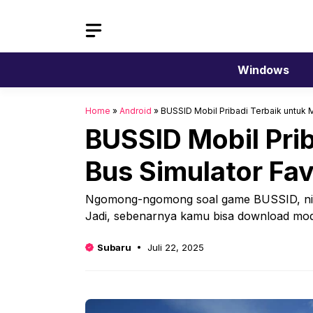
Langsung
ke
isi
Windows
Home
»
Android
»
BUSSID Mobil Pribadi Terbaik untuk
BUSSID Mobil Pri
Bus Simulator Fav
Ngomong-ngomong soal game BUSSID, nih,
Jadi, sebenarnya kamu bisa download mod 
Subaru
Juli 22, 2025