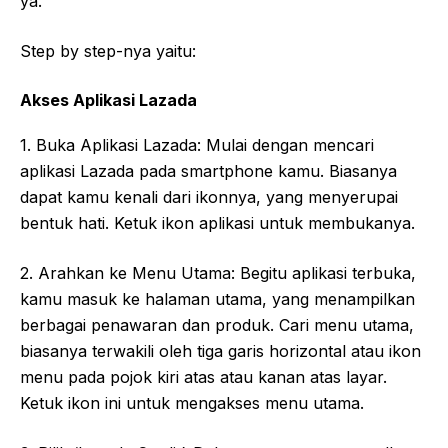
ya.
Step by step-nya yaitu:
Akses Aplikasi Lazada
1. Buka Aplikasi Lazada: Mulai dengan mencari
aplikasi Lazada pada smartphone kamu. Biasanya
dapat kamu kenali dari ikonnya, yang menyerupai
bentuk hati. Ketuk ikon aplikasi untuk membukanya.
2. Arahkan ke Menu Utama: Begitu aplikasi terbuka,
kamu masuk ke halaman utama, yang menampilkan
berbagai penawaran dan produk. Cari menu utama,
biasanya terwakili oleh tiga garis horizontal atau ikon
menu pada pojok kiri atas atau kanan atas layar.
Ketuk ikon ini untuk mengakses menu utama.