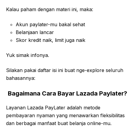
Kalau paham dengan materi ini, maka:
Akun paylater-mu bakal sehat
Belanjaan lancar
Skor kredit naik, limit juga naik
Yuk simak infonya.
Silakan pakai daftar isi ini buat nge-explore seluruh
bahasannya:
Bagaimana Cara Bayar Lazada Paylater?
Layanan Lazada PayLater adalah metode
pembayaran nyaman yang menawarkan fleksibilitas
dan berbagai manfaat buat belanja online-mu.