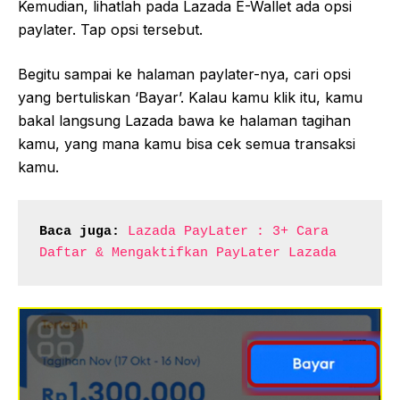
Kemudian, lihatlah pada Lazada E-Wallet ada opsi
paylater. Tap opsi tersebut.
Begitu sampai ke halaman paylater-nya, cari opsi
yang bertuliskan ‘Bayar’. Kalau kamu klik itu, kamu
bakal langsung Lazada bawa ke halaman tagihan
kamu, yang mana kamu bisa cek semua transaksi
kamu.
Baca juga:
Lazada PayLater : 3+ Cara 
Daftar & Mengaktifkan PayLater Lazada