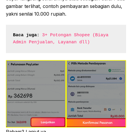
gambar terlihat, contoh pembayaran sebagian dulu,
yakni senilai 10.000 rupiah.
Baca juga:
3+ Potongan Shopee (Biaya 
Admin Penjualan, Layanan dll)
Paham? Lanjut ya.