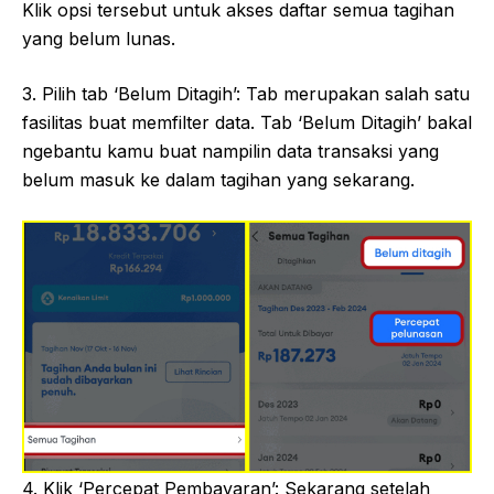
Klik opsi tersebut untuk akses daftar semua tagihan
yang belum lunas.
3. Pilih tab ‘Belum Ditagih’: Tab merupakan salah satu
fasilitas buat memfilter data. Tab ‘Belum Ditagih’ bakal
ngebantu kamu buat nampilin data transaksi yang
belum masuk ke dalam tagihan yang sekarang.
4. Klik ‘Percepat Pembayaran’: Sekarang setelah