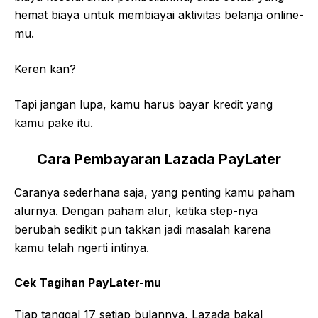
hemat biaya untuk membiayai aktivitas belanja online-
mu.
Keren kan?
Tapi jangan lupa, kamu harus bayar kredit yang
kamu pake itu.
Cara Pembayaran Lazada PayLater
Caranya sederhana saja, yang penting kamu paham
alurnya. Dengan paham alur, ketika step-nya
berubah sedikit pun takkan jadi masalah karena
kamu telah ngerti intinya.
Cek Tagihan PayLater-mu
Tiap tanggal 17 setiap bulannya, Lazada bakal