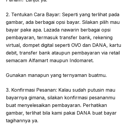
2. Tentukan Cara Bayar: Seperti yang terlihat pada
gambar, ada berbagai opsi bayar. Silakan pilih mau
bayar pake apa. Lazada nawarin berbagai opsi
pembayaran, termasuk transfer bank, rekening
virtual, dompet digital seperti OVO dan DANA, kartu
debit, transfer bank ataupun pembayaran via retail
semacam Alfamart maupun Indomaret.
Gunakan manapun yang ternyaman buatmu.
3. Konfirmasi Pesanan: Kalau sudah putusin mau
bayarnya gimana, silakan konfirmasi pesananmu
buat menyelesaikan pembayaran. Perhatikan
gambar, terlihat bila kami pakai DANA buat bayar
tagihannya ya.