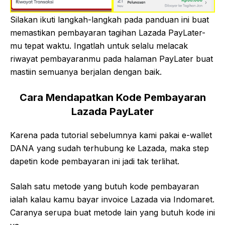
Silakan ikuti langkah-langkah pada panduan ini buat
memastikan pembayaran tagihan Lazada PayLater-
mu tepat waktu. Ingatlah untuk selalu melacak
riwayat pembayaranmu pada halaman PayLater buat
mastiin semuanya berjalan dengan baik.
Cara Mendapatkan Kode Pembayaran
Lazada PayLater
Karena pada tutorial sebelumnya kami pakai e-wallet
DANA yang sudah terhubung ke Lazada, maka step
dapetin kode pembayaran ini jadi tak terlihat.
Salah satu metode yang butuh kode pembayaran
ialah kalau kamu bayar invoice Lazada via Indomaret.
Caranya serupa buat metode lain yang butuh kode ini