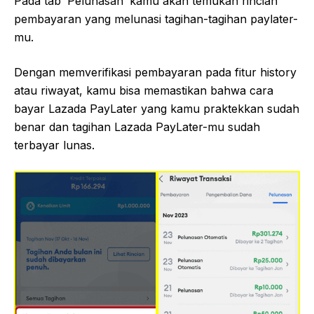
Pada tab ‘Pelunasan’ kamu akan temukan rincian
pembayaran yang melunasi tagihan-tagihan paylater-
mu.
Dengan memverifikasi pembayaran pada fitur history
atau riwayat, kamu bisa memastikan bahwa cara
bayar Lazada PayLater yang kamu praktekkan sudah
benar dan tagihan Lazada PayLater-mu sudah
terbayar lunas.