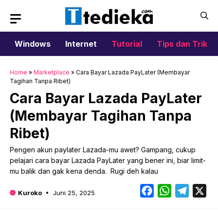
Langsung
ke
isi
Windows
Internet
Tutorial
Tips dan Trik
Home
»
Marketplace
»
Cara Bayar Lazada PayLater (Membayar
Tagihan Tanpa Ribet)
Cara Bayar Lazada PayLater
(Membayar Tagihan Tanpa
Ribet)
Pengen akun paylater Lazada-mu awet? Gampang, cukup
pelajari cara bayar Lazada PayLater yang bener ini, biar limit-
mu balik dan gak kena denda. Rugi deh kalau
Facebook
WhatsApp
Telegr
X
Kuroko
Juni 25, 2025