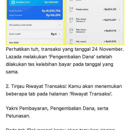
Perhatikan tuh, transaksi yang tanggal 24 November.
Lazada melakukan ‘Pengembalian Dana’ setelah
dilakukan tes kelebihan bayar pada tanggal yang
sama.
2. Tinjau Riwayat Transaksi: Kamu akan menemukan
beberapa tab pada halaman ‘Riwayat Transaksi’.
Yakni Pembayaran, Pengembalian Dana, serta
Pelunasan.