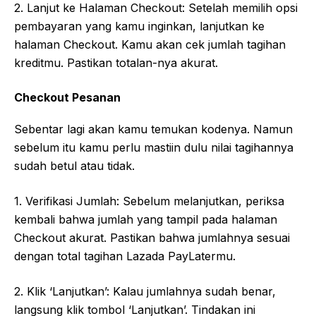
2. Lanjut ke Halaman Checkout: Setelah memilih opsi
pembayaran yang kamu inginkan, lanjutkan ke
halaman Checkout. Kamu akan cek jumlah tagihan
kreditmu. Pastikan totalan-nya akurat.
Checkout Pesanan
Sebentar lagi akan kamu temukan kodenya. Namun
sebelum itu kamu perlu mastiin dulu nilai tagihannya
sudah betul atau tidak.
1. Verifikasi Jumlah: Sebelum melanjutkan, periksa
kembali bahwa jumlah yang tampil pada halaman
Checkout akurat. Pastikan bahwa jumlahnya sesuai
dengan total tagihan Lazada PayLatermu.
2. Klik ‘Lanjutkan’: Kalau jumlahnya sudah benar,
langsung klik tombol ‘Lanjutkan’. Tindakan ini