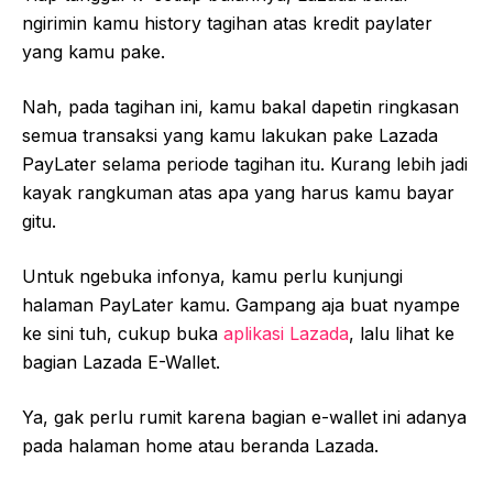
ngirimin kamu history tagihan atas kredit paylater
yang kamu pake.
Nah, pada tagihan ini, kamu bakal dapetin ringkasan
semua transaksi yang kamu lakukan pake Lazada
PayLater selama periode tagihan itu. Kurang lebih jadi
kayak rangkuman atas apa yang harus kamu bayar
gitu.
Untuk ngebuka infonya, kamu perlu kunjungi
halaman PayLater kamu. Gampang aja buat nyampe
ke sini tuh, cukup buka
aplikasi Lazad
a
, lalu lihat ke
bagian Lazada E-Wallet.
Ya, gak perlu rumit karena bagian e-wallet ini adanya
pada halaman home atau beranda Lazada.