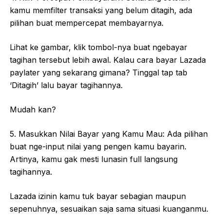
kamu memfilter transaksi yang belum ditagih, ada
pilihan buat mempercepat membayarnya.
Lihat ke gambar, klik tombol-nya buat ngebayar
tagihan tersebut lebih awal. Kalau cara bayar Lazada
paylater yang sekarang gimana? Tinggal tap tab
‘Ditagih’ lalu bayar tagihannya.
Mudah kan?
5. Masukkan Nilai Bayar yang Kamu Mau: Ada pilihan
buat nge-input nilai yang pengen kamu bayarin.
Artinya, kamu gak mesti lunasin full langsung
tagihannya.
Lazada izinin kamu tuk bayar sebagian maupun
sepenuhnya, sesuaikan saja sama situasi kuanganmu.