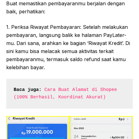
Buat memastikan pembayaranmu berjalan dengan
baik, perhatikan:
1. Periksa Riwayat Pembayaran: Setelah melakukan
pembayaran, langsung balik ke halaman PayLater-
mu. Dari sana, arahkan ke bagian ‘Riwayat Kredit’. Di
sini kamu bisa melacak semua aktivitas terkait
pembayaranmu, termasuk saldo refund saat kamu
kelebihan bayar.
Baca juga:
Cara Buat Alamat di Shopee 
(100% Berhasil, Koordinat Akurat)