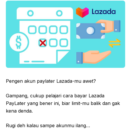
Pengen akun paylater Lazada-mu awet?
Gampang, cukup pelajari cara bayar Lazada
PayLater yang bener ini, biar limit-mu balik dan gak
kena denda.
Rugi deh kalau sampe akunmu ilang…