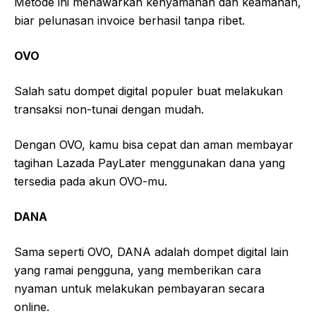
Metode ini menawarkan kenyamanan dan keamanan,
biar pelunasan invoice berhasil tanpa ribet.
OVO
Salah satu dompet digital populer buat melakukan
transaksi non-tunai dengan mudah.
Dengan OVO, kamu bisa cepat dan aman membayar
tagihan Lazada PayLater menggunakan dana yang
tersedia pada akun OVO-mu.
DANA
Sama seperti OVO, DANA adalah dompet digital lain
yang ramai pengguna, yang memberikan cara
nyaman untuk melakukan pembayaran secara
online.