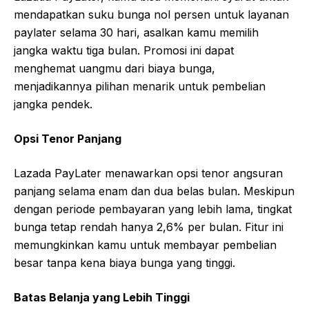
mendapatkan suku bunga nol persen untuk layanan
paylater selama 30 hari, asalkan kamu memilih
jangka waktu tiga bulan. Promosi ini dapat
menghemat uangmu dari biaya bunga,
menjadikannya pilihan menarik untuk pembelian
jangka pendek.
Opsi Tenor Panjang
Lazada PayLater menawarkan opsi tenor angsuran
panjang selama enam dan dua belas bulan. Meskipun
dengan periode pembayaran yang lebih lama, tingkat
bunga tetap rendah hanya 2,6% per bulan. Fitur ini
memungkinkan kamu untuk membayar pembelian
besar tanpa kena biaya bunga yang tinggi.
Batas Belanja yang Lebih Tinggi