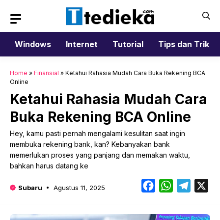
Langsung
ke
isi
Windows
Internet
Tutorial
Tips dan Trik
Home
»
Finansial
»
Ketahui Rahasia Mudah Cara Buka Rekening BCA
Online
Ketahui Rahasia Mudah Cara
Buka Rekening BCA Online
Hey, kamu pasti pernah mengalami kesulitan saat ingin
membuka rekening bank, kan? Kebanyakan bank
memerlukan proses yang panjang dan memakan waktu,
bahkan harus datang ke
Facebook
WhatsApp
Telegr
X
Subaru
Agustus 11, 2025