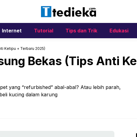
Internet
Tutorial
Tips dan Trik
Edukasi
i Ketipu + Terbaru 2025)
ung Bekas (Tips Anti Ke
et yang “refurbished” abal-abal? Atau lebih parah,
beli kucing dalam karung