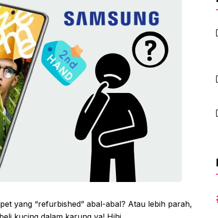
et yang “refurbished” abal-abal? Atau lebih parah,
beli kucing dalam karung ya! Hihi…