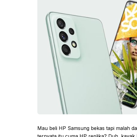
Mau beli HP Samsung bekas tapi malah dap
ternyata itu cuma HP replika? Duh, kayak 