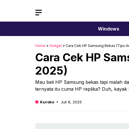
Langsung
ke
isi
Windows
Home
»
Gadget
»
Cara Cek HP Samsung Bekas (Tips Ant
Cara Cek HP Sams
2025)
Mau beli HP Samsung bekas tapi malah dap
ternyata itu cuma HP replika? Duh, kayak 
Kuroko
Juli 8, 2025