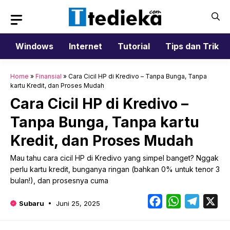
Langsung
ke
isi
Windows
Internet
Tutorial
Tips dan Trik
Home
»
Finansial
»
Cara Cicil HP di Kredivo – Tanpa Bunga, Tanpa
kartu Kredit, dan Proses Mudah
Cara Cicil HP di Kredivo –
Tanpa Bunga, Tanpa kartu
Kredit, dan Proses Mudah
Mau tahu cara cicil HP di Kredivo yang simpel banget? Nggak
perlu kartu kredit, bunganya ringan (bahkan 0% untuk tenor 3
bulan!), dan prosesnya cuma
Facebook
WhatsApp
Telegr
X
Subaru
Juni 25, 2025