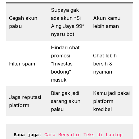
Supaya gak
Cegah akun
ada akun “Si
Akun kamu
palsu
Aing Jaya 99”
lebih aman
nyaru bot
Hindari chat
promosi
Chat lebih
Filter spam
“Investasi
bersih &
bodong”
nyaman
masuk
Biar gak jadi
Kamu jadi pakai
Jaga reputasi
sarang akun
platform
platform
palsu
kredibel
Baca juga:
Cara Menyalin Teks di Laptop 