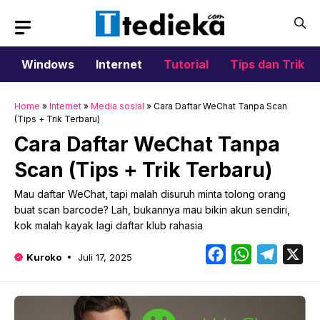
Langsung
ke
isi
Windows
Internet
Tutorial
Tips dan Trik
Home
»
Internet
»
Media sosial
»
Cara Daftar WeChat Tanpa Scan
(Tips + Trik Terbaru)
Cara Daftar WeChat Tanpa
Scan (Tips + Trik Terbaru)
Mau daftar WeChat, tapi malah disuruh minta tolong orang
buat scan barcode? Lah, bukannya mau bikin akun sendiri,
kok malah kayak lagi daftar klub rahasia
Facebook
WhatsApp
Telegr
X
Kuroko
Juli 17, 2025