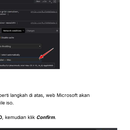
erti langkah di atas, web Microsoft akan
e iso.
0
, kemudian klik
Confirm
.