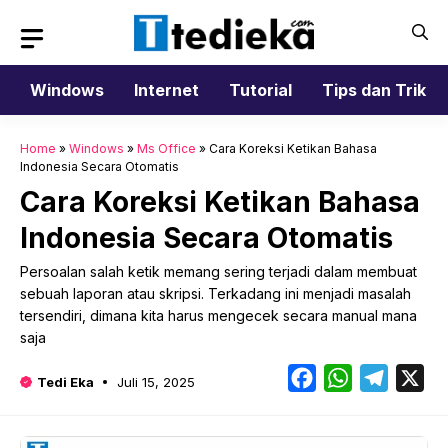
Langsung
ke
isi
Windows
Internet
Tutorial
Tips dan Trik
Home
»
Windows
»
Ms Office
»
Cara Koreksi Ketikan Bahasa
Indonesia Secara Otomatis
Cara Koreksi Ketikan Bahasa
Indonesia Secara Otomatis
Persoalan salah ketik memang sering terjadi dalam membuat
sebuah laporan atau skripsi. Terkadang ini menjadi masalah
tersendiri, dimana kita harus mengecek secara manual mana
saja
Facebook
WhatsApp
Telegr
X
Tedi Eka
Juli 15, 2025