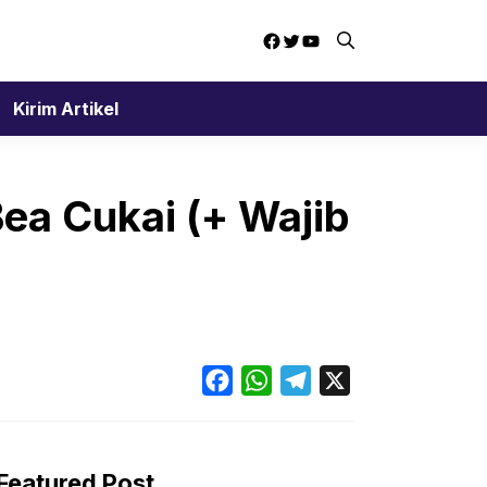
Facebook
Twitter
YouTube
Kirim Artikel
Bea Cukai (+ Wajib
Facebook
WhatsApp
Telegram
X
Featured Post