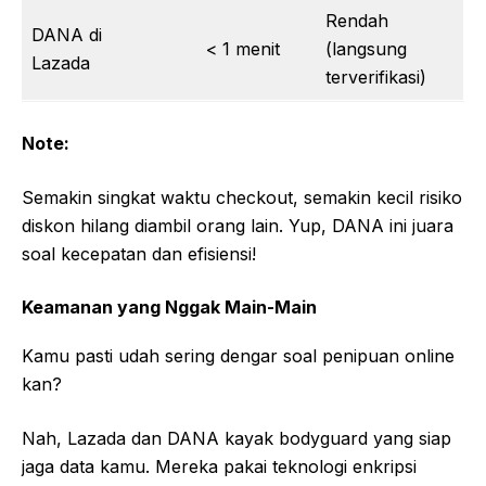
Rendah
DANA di
< 1 menit
(langsung
Lazada
terverifikasi)
Note:
Semakin singkat waktu checkout, semakin kecil risiko
diskon hilang diambil orang lain. Yup, DANA ini juara
soal kecepatan dan efisiensi!
Keamanan yang Nggak Main-Main
Kamu pasti udah sering dengar soal penipuan online
kan?
Nah, Lazada dan DANA kayak bodyguard yang siap
jaga data kamu. Mereka pakai teknologi enkripsi