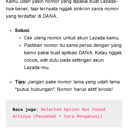
Kamu udah yakin nomor yang dipakai buat Lazada-
nya bener, tapi ternyata nggak sinkron sama nomor
yang terdaftar di DANA.
Solusi:
Cek ulang nomor untuk akun Lazada kamu.
Pastikan nomor itu sama persis dengan yang
kamu pakai buat aplikasi DANA. Kalau nggak
cocok, edit dulu pada settingan akun
Lazada-mu.
Tips:
Jangan pake nomor lama yang udah lama
“putus hubungan”. Nomor harus aktif brosis!
Baca juga:
Selected Option Not Found 
Artinya (Penyebab + Cara Mengatasi)