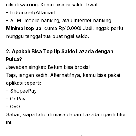
ciki di warung. Kamu bisa isi saldo lewat:
– Indomaret/Alfamart
– ATM, mobile banking, atau internet banking
Minimal top up:
cuma Rp10.000! Jadi, nggak perlu
nunggu tanggal tua buat ngisi saldo.
2. Apakah Bisa Top Up Saldo Lazada dengan
Pulsa?
Jawaban singkat: Belum bisa brosis!
Tapi, jangan sedih. Alternatifnya, kamu bisa pakai
aplikasi seperti:
– ShopeePay
– GoPay
– OVO
Sabar, siapa tahu di masa depan Lazada ngasih fitur
ini.