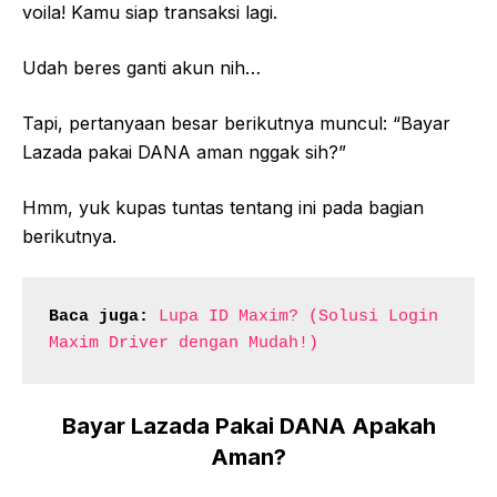
voila! Kamu siap transaksi lagi.
Udah beres ganti akun nih…
Tapi, pertanyaan besar berikutnya muncul: “Bayar
Lazada pakai DANA aman nggak sih?”
Hmm, yuk kupas tuntas tentang ini pada bagian
berikutnya.
Baca juga:
Lupa ID Maxim? (Solusi Login 
Maxim Driver dengan Mudah!)
Bayar Lazada Pakai DANA Apakah
Aman?