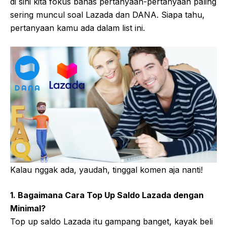
di sini kita fokus bahas pertanyaan-pertanyaan paling
sering muncul soal Lazada dan DANA. Siapa tahu,
pertanyaan kamu ada dalam list ini.
Kalau nggak ada, yaudah, tinggal komen aja nanti!
1. Bagaimana Cara Top Up Saldo Lazada dengan
Minimal?
Top up saldo Lazada itu gampang banget, kayak beli