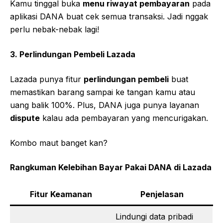
Kamu tinggal buka
menu riwayat pembayaran
pada
aplikasi DANA buat cek semua transaksi. Jadi nggak
perlu nebak-nebak lagi!
3. Perlindungan Pembeli Lazada
Lazada punya fitur
perlindungan pembeli
buat
memastikan barang sampai ke tangan kamu atau
uang balik 100%. Plus, DANA juga punya layanan
dispute
kalau ada pembayaran yang mencurigakan.
Kombo maut banget kan?
Rangkuman Kelebihan Bayar Pakai DANA di Lazada
Fitur Keamanan
Penjelasan
Lindungi data pribadi