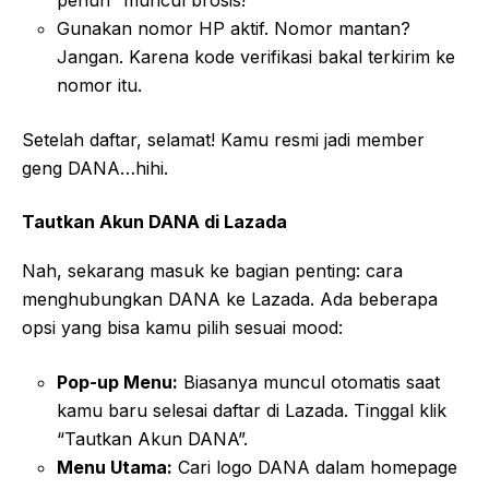
Gunakan nomor HP aktif. Nomor mantan?
Jangan. Karena kode verifikasi bakal terkirim ke
nomor itu.
Setelah daftar, selamat! Kamu resmi jadi member
geng DANA…hihi.
Tautkan Akun DANA di Lazada
Nah, sekarang masuk ke bagian penting: cara
menghubungkan DANA ke Lazada. Ada beberapa
opsi yang bisa kamu pilih sesuai mood:
Pop-up Menu:
Biasanya muncul otomatis saat
kamu baru selesai daftar di Lazada. Tinggal klik
“Tautkan Akun DANA”.
Menu Utama:
Cari logo DANA dalam homepage