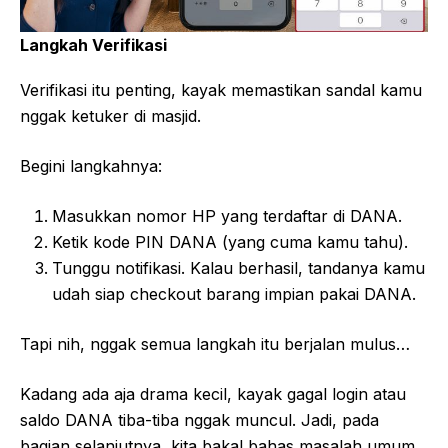
Langkah Verifikasi
Verifikasi itu penting, kayak memastikan sandal kamu
nggak ketuker di masjid.
Begini langkahnya:
Masukkan nomor HP yang terdaftar di DANA.
Ketik kode PIN DANA (yang cuma kamu tahu).
Tunggu notifikasi. Kalau berhasil, tandanya kamu
udah siap checkout barang impian pakai DANA.
Tapi nih, nggak semua langkah itu berjalan mulus…
Kadang ada aja drama kecil, kayak gagal login atau
saldo DANA tiba-tiba nggak muncul. Jadi, pada
bagian selanjutnya, kita bakal bahas masalah umum