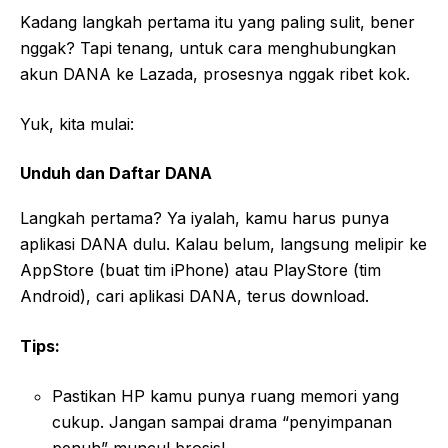
Kadang langkah pertama itu yang paling sulit, bener
nggak? Tapi tenang, untuk cara menghubungkan
akun DANA ke Lazada, prosesnya nggak ribet kok.
Yuk, kita mulai:
Unduh dan Daftar DANA
Langkah pertama? Ya iyalah, kamu harus punya
aplikasi DANA dulu. Kalau belum, langsung melipir ke
AppStore (buat tim iPhone) atau PlayStore (tim
Android), cari aplikasi DANA, terus download.
Tips:
Pastikan HP kamu punya ruang memori yang
cukup. Jangan sampai drama “penyimpanan
penuh” muncul brosis!