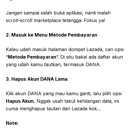
Jangan sampai salah buka aplikasi, nanti malah
scroll-scroll marketplace tetangga. Fokus ya!
2. Masuk ke Menu Metode Pembayaran
Kalau udah masuk halaman dompet Lazada, cari opsi
“
Metode Pembayaran
”. Di situ bakal ada daftar akun
yang udah kamu tautkan, termasuk DANA.
3. Hapus Akun DANA Lama
Klik akun DANA yang mau kamu ganti, lalu pilih opsi
Hapus Akun.
Nggak usah takut kehilangan data, ini
cuma menghapus tautan dari Lazada kok…
Note: