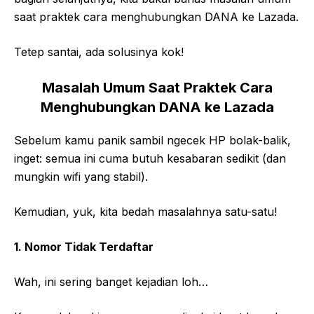
saat praktek cara menghubungkan DANA ke Lazada.
Tetep santai, ada solusinya kok!
Masalah Umum Saat Praktek Cara
Menghubungkan DANA ke Lazada
Sebelum kamu panik sambil ngecek HP bolak-balik,
inget: semua ini cuma butuh kesabaran sedikit (dan
mungkin wifi yang stabil).
Kemudian, yuk, kita bedah masalahnya satu-satu!
1. Nomor Tidak Terdaftar
Wah, ini sering banget kejadian loh…