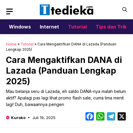
Langsung
ke
isi
Windows
Internet
Tutorial
Tips dan Trik
Home
»
Tutorial
»
Cara Mengaktifkan DANA di Lazada (Panduan
Lengkap 2025)
Cara Mengaktifkan DANA di
Lazada (Panduan Lengkap
2025)
Mau belanja seru di Lazada, eh saldo DANA-nya malah belum
aktif? Apalagi pas lagi lihat promo flash sale, cuma lima menit
lagi! Duh, bawaannya pengen
Facebook
WhatsApp
Telegr
X
Kuroko
Juli 19, 2025