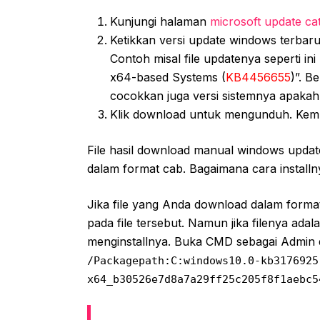
Kunjungi halaman
microsoft update ca
Ketikkan versi update windows terbaru
Contoh misal file updatenya seperti i
x64-based Systems (
KB4456655
)”. B
cocokkan juga versi sistemnya apakah 
Klik download untuk mengunduh. Kemudi
File hasil download manual windows updat
dalam format cab. Bagaimana cara install
Jika file yang Anda download dalam format
pada file tersebut. Namun jika filenya a
menginstallnya. Buka CMD sebagai Admin d
/Packagepath:C:windows10.0-kb3176925
x64_b30526e7d8a7a29ff25c205f8f1aebc5