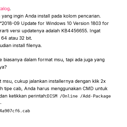
talog
.
 yang ingin Anda install pada kolom pencarian.
ni “2018-09 Update for Windows 10 Version 1803 for
erarti versi updatenya adalah KB4456655. Ingat
64 atau 32 bit.
an install filenya.
e biasanya dalam format msu, tapi ada juga yang
nya?
 msu, cukup jalankan installernya dengan klik 2x
dalah tipe cab, Anda harus menggunakan CMD untuk
an ketikkan perintah:
DISM /Online /Add-Package
-
4a907cf6.cab