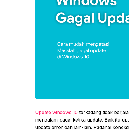
Update windows 10
terkadang tidak berja
mengalami gagal ketika update. Baik itu upd
update error dan lain-lain. Padahal konek