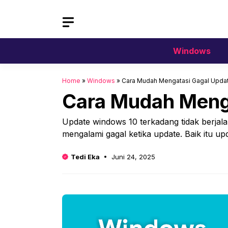
Langsung
ke
isi
Windows
Home
»
Windows
»
Cara Mudah Mengatasi Gagal Upda
Cara Mudah Meng
Update windows 10 terkadang tidak berja
mengalami gagal ketika update. Baik itu upd
Tedi Eka
Juni 24, 2025