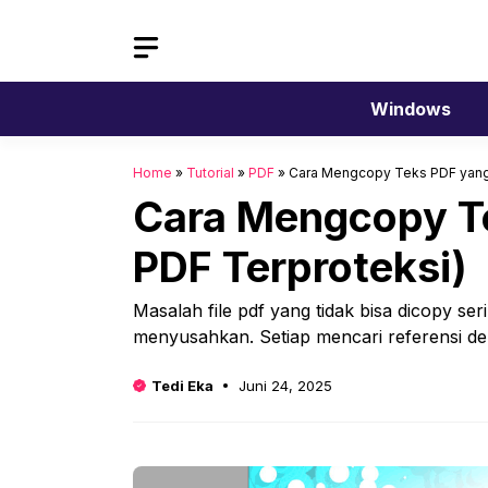
Langsung
ke
isi
Windows
Home
»
Tutorial
»
PDF
»
Cara Mengcopy Teks PDF yang 
Cara Mengcopy Te
PDF Terproteksi)
Masalah file pdf yang tidak bisa dicopy s
menyusahkan. Setiap mencari referensi d
Tedi Eka
Juni 24, 2025