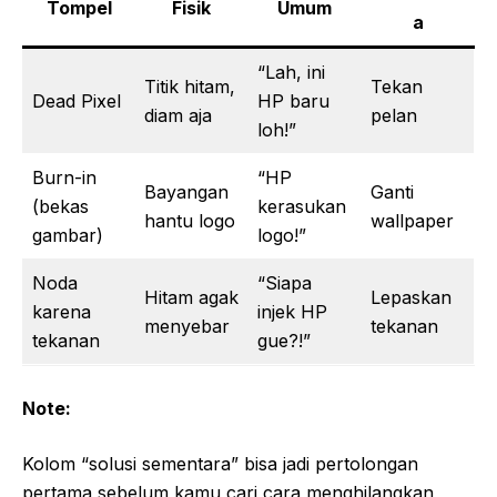
Tompel
Fisik
Umum
a
“Lah, ini
Titik hitam,
Tekan
Dead Pixel
HP baru
diam aja
pelan
loh!”
Burn-in
“HP
Bayangan
Ganti
(bekas
kerasukan
hantu logo
wallpaper
gambar)
logo!”
Noda
“Siapa
Hitam agak
Lepaskan
karena
injek HP
menyebar
tekanan
tekanan
gue?!”
Note:
Kolom “solusi sementara” bisa jadi pertolongan
pertama sebelum kamu cari cara menghilangkan