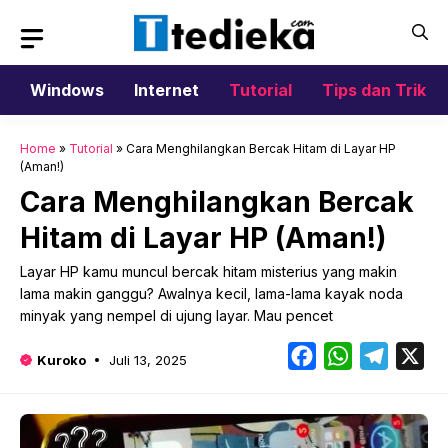
Langsung
ke
isi
Windows
Internet
Tutorial
Tips dan Trik
Home
»
Tutorial
»
Cara Menghilangkan Bercak Hitam di Layar HP
(Aman!)
Cara Menghilangkan Bercak
Hitam di Layar HP (Aman!)
Layar HP kamu muncul bercak hitam misterius yang makin
lama makin ganggu? Awalnya kecil, lama-lama kayak noda
minyak yang nempel di ujung layar. Mau pencet
Facebook
WhatsApp
Telegr
X
Kuroko
Juli 13, 2025