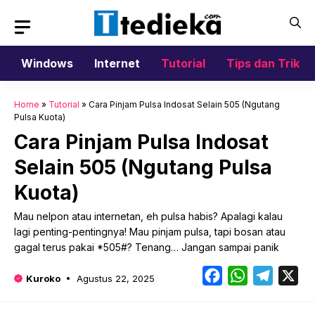
Langsung
ke
isi
Windows
Internet
Tutorial
Tips dan Trik
Home
»
Tutorial
»
Cara Pinjam Pulsa Indosat Selain 505 (Ngutang
Pulsa Kuota)
Cara Pinjam Pulsa Indosat
Selain 505 (Ngutang Pulsa
Kuota)
Mau nelpon atau internetan, eh pulsa habis? Apalagi kalau
lagi penting-pentingnya! Mau pinjam pulsa, tapi bosan atau
gagal terus pakai *505#? Tenang… Jangan sampai panik
Facebook
WhatsApp
Telegr
X
Kuroko
Agustus 22, 2025