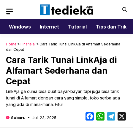
Langsung
ke
isi
Windows
Internet
Tutorial
Tips dan Trik
Home
»
Finansial
»
Cara Tarik Tunai LinkAja di Alfamart Sederhana
dan Cepat
Cara Tarik Tunai LinkAja di
Alfamart Sederhana dan
Cepat
LinkAja ga cuma bisa buat bayar-bayar, tapi juga bisa tarik
tunai di Alfamart dengan cara yang simple, toko serba ada
yang ada di mana-mana. Fitur
Facebook
WhatsApp
Telegr
X
Subaru
Juli 23, 2025