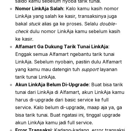
saldo kamu sebelum nyoba tarik tunai.
Nomor LinkAja Salah
: Kalo kamu kasih nomor
LinkAja yang salah ke kasir, transaksinya juga
bakal
stuck
alias ga ke proses. Selalu
double-
check
dulu nomor LinkAja kamu sebelum kasih
ke kasir.
Alfamart Ga Dukung Tarik Tunai LinkAja
:
Enggak semua Alfamart ngebantu tarik tunai
LinkAja. Sebelum nyobain, pastiin dulu Alfamart
yang kamu mau datengin tuh
support
layanan
tarik tunai LinkAja.
Akun LinkAja Belum Di-Upgrade
: Buat bisa tarik
tunai dari LinkAja di Alfamart, akun LinkAja kamu
harus di-upgrade dari basic service ke full
service. Kalo belum di-upgrade, maap aja ya, ga
bisa tarik tunai. Buat ngatasi ini, tinggal upgrade
akun LinkAja kamu jadi full service.
Error Transaksi
: Kadang-kadang, error transaksi