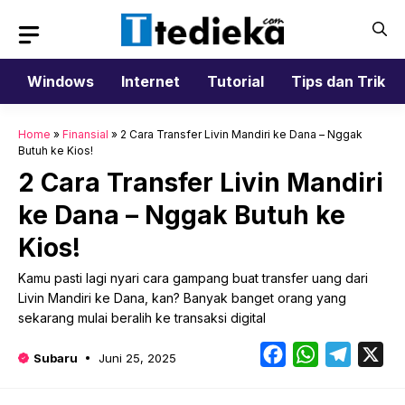
Langsung
ke
isi
Windows
Internet
Tutorial
Tips dan Trik
Home
»
Finansial
»
2 Cara Transfer Livin Mandiri ke Dana – Nggak
Butuh ke Kios!
2 Cara Transfer Livin Mandiri
ke Dana – Nggak Butuh ke
Kios!
Kamu pasti lagi nyari cara gampang buat transfer uang dari
Livin Mandiri ke Dana, kan? Banyak banget orang yang
sekarang mulai beralih ke transaksi digital
Facebook
WhatsApp
Telegr
X
Subaru
Juni 25, 2025