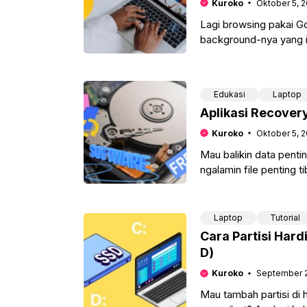
Kuroko
Oktober 5, 
Lagi browsing pakai G
background-nya yang it
bisa-bisa dikira kamu
Edukasi
Laptop
Aplikasi Recovery
Kuroko
Oktober 5, 
Mau balikin data penti
ngalamin file penting ti
kalau datanya ada
Laptop
Tutorial
Cara Partisi Har
D)
Kuroko
September 2
Mau tambah partisi di 