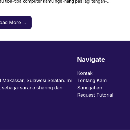
lau tiba-tiba komputer kamu nge-hang pas lagi tengah-
oad More ...
Navigate
Kontak
l Makassar, Sulawesi Selatan. Ini
Tentang Kami
t sebagai sarana sharing dan
Sanggahan
Request Tutorial