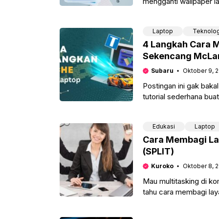
mengganti wallpaper lap
100 kali
Laptop
Teknolog
4 Langkah Cara M
Sekencang McLa
Subaru
Oktober 9, 
Postingan ini gak bak
tutorial sederhana bua
di
Edukasi
Laptop
Cara Membagi La
(SPLIT)
Kuroko
Oktober 8, 
Mau multitasking di ko
tahu cara membagi laya
lagi video call