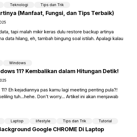
Teknologi
Tips dan Trik
tinya (Manfaat, Fungsi, dan Tips Terbaik)
2025
ata, tapi malah mikir keras dulu restore backup artinya
 data hilang, eh, tambah bingung soal istilah. Apalagi kalau
Windows
indows 11? Kembalikan dalam Hitungan Detik!
2025
 11? Eh kejadiannya pas kamu lagi meeting penting pula?!
 keliling tuh…hehe. Don’t worry… Artikel ini akan menjawab
Laptop
lifestyle
Tips dan Trik
Tutorial
Background Google CHROME Di Laptop