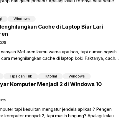
top dari galeri pribadi? Apalagi kalau fotonya hasil selfie
i
Windows
enghilangkan Cache di Laptop Biar Lari
ren
2025
al nanyain McLaren kamu warna apa bos, tapi cuman ngasih
t cara menghilangkan cache di laptop kok! Faktanya, cache
Tips dan Trik
Tutorial
Windows
yar Komputer Menjadi 2 di Windows 10
2025
mputer tapi kesulitan mengatur jendela aplikasi? Pengen
r komputer menjadi 2, tapi masih bingung? Apalagi kalau