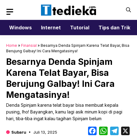
Langsung
ke
isi
Windows
Internet
Tutorial
Tips dan Trik
Home
»
Finansial
»
Besarnya Denda Spinjam Karena Telat Bayar, Bisa
Berujung Galbay! Ini Cara Mengatasinya!
Besarnya Denda Spinjam
Karena Telat Bayar, Bisa
Berujung Galbay! Ini Cara
Mengatasinya!
Denda Spinjam karena telat bayar bisa membuat kepala
pusing, lho! Bayangkan, kamu lagi asik minum kopi di pagi
hari, tiba-tiba ingat kalau tagihan Spinjam belum
Facebook
WhatsApp
Telegr
X
Subaru
Juli 13, 2025