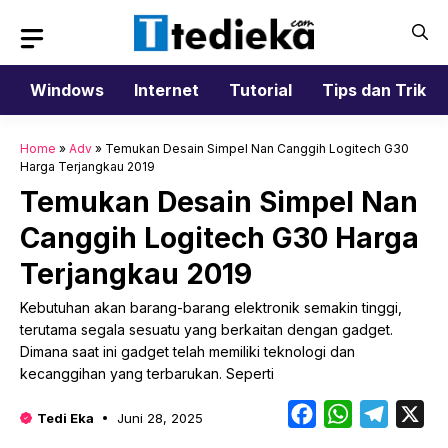
Langsung
ke
isi
Windows
Internet
Tutorial
Tips dan Trik
Home
»
Adv
»
Temukan Desain Simpel Nan Canggih Logitech G30
Harga Terjangkau 2019
Temukan Desain Simpel Nan
Canggih Logitech G30 Harga
Terjangkau 2019
Kebutuhan akan barang-barang elektronik semakin tinggi,
terutama segala sesuatu yang berkaitan dengan gadget.
Dimana saat ini gadget telah memiliki teknologi dan
kecanggihan yang terbarukan. Seperti
Facebook
WhatsApp
Telegr
X
Tedi Eka
Juni 28, 2025