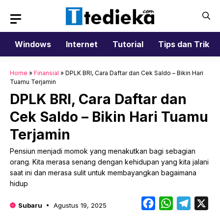
Langsung
ke
isi
Windows
Internet
Tutorial
Tips dan Trik
Home
»
Finansial
»
DPLK BRI, Cara Daftar dan Cek Saldo – Bikin Hari
Tuamu Terjamin
DPLK BRI, Cara Daftar dan
Cek Saldo – Bikin Hari Tuamu
Terjamin
Pensiun menjadi momok yang menakutkan bagi sebagian
orang. Kita merasa senang dengan kehidupan yang kita jalani
saat ini dan merasa sulit untuk membayangkan bagaimana
hidup
Facebook
WhatsApp
Telegr
X
Subaru
Agustus 19, 2025