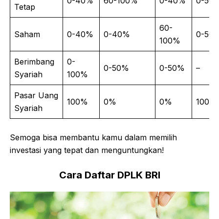
0-40%
60-100%
0-40%
0-50
Tetap
60-
Saham
0-40%
0-40%
0-50
100%
Berimbang
0-
0-50%
0-50%
–
Syariah
100%
Pasar Uang
100%
0%
0%
100%
Syariah
Semoga bisa membantu kamu dalam memilih
investasi yang tepat dan menguntungkan!
Cara Daftar DPLK BRI