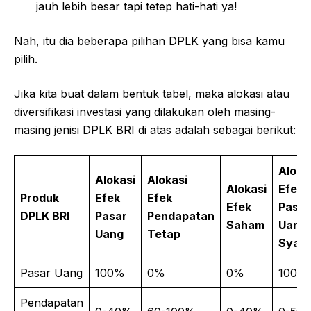
jauh lebih besar tapi tetep hati-hati ya!
Nah, itu dia beberapa pilihan DPLK yang bisa kamu
pilih.
Jika kita buat dalam bentuk tabel, maka alokasi atau
diversifikasi investasi yang dilakukan oleh masing-
masing jenisi DPLK BRI di atas adalah sebagai berikut:
Aloka
Alokasi
Alokasi
Alokasi
Efek
Produk
Efek
Efek
Efek
Pasar
DPLK BRI
Pasar
Pendapatan
Saham
Uang
Uang
Tetap
Syari
Pasar Uang
100%
0%
0%
100%
Pendapatan