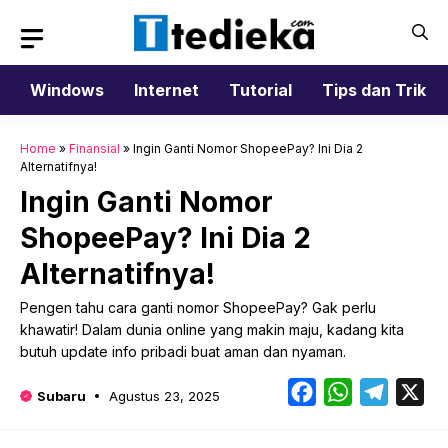
Langsung
ke
isi
Windows
Internet
Tutorial
Tips dan Trik
Home
»
Finansial
»
Ingin Ganti Nomor ShopeePay? Ini Dia 2
Alternatifnya!
Ingin Ganti Nomor
ShopeePay? Ini Dia 2
Alternatifnya!
Pengen tahu cara ganti nomor ShopeePay? Gak perlu
khawatir! Dalam dunia online yang makin maju, kadang kita
butuh update info pribadi buat aman dan nyaman.
Facebook
WhatsApp
Telegr
X
Subaru
Agustus 23, 2025