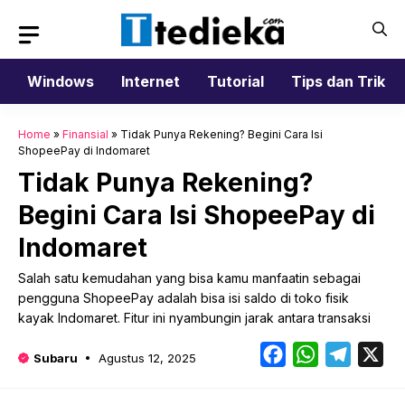
Langsung
ke
isi
Windows
Internet
Tutorial
Tips dan Trik
Home
»
Finansial
»
Tidak Punya Rekening? Begini Cara Isi
ShopeePay di Indomaret
Tidak Punya Rekening?
Begini Cara Isi ShopeePay di
Indomaret
Salah satu kemudahan yang bisa kamu manfaatin sebagai
pengguna ShopeePay adalah bisa isi saldo di toko fisik
kayak Indomaret. Fitur ini nyambungin jarak antara transaksi
Facebook
WhatsApp
Telegr
X
Subaru
Agustus 12, 2025