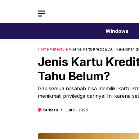
Langsung
ke
isi
Windows
Home
»
lifestyle
»
Jenis Kartu Kredit BCA – Kelebihan
Jenis Kartu Kred
Tahu Belum?
Gak semua nasabah bisa memiliki kartu kred
menikmati priviledge darinya! Ini karena set
Subaru
Juli 8, 2025