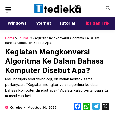
Langsung
ke
isi
Windows
Internet
Tutorial
Tips dan Trik
Home
»
Edukasi
»
Kegiatan Mengkonversi Algoritma Ke Dalam
Bahasa Komputer Disebut Apa?
Kegiatan Mengkonversi
Algoritma Ke Dalam Bahasa
Komputer Disebut Apa?
Mau ngerjain soal teknologi, eh malah mentok sama
pertanyaan: “Kegiatan mengkonversi algoritma ke dalam
bahasa komputer disebut apa?” Apalagi kalau pertanyaan itu
muncul pas lagi
Facebook
WhatsApp
Telegr
X
Kuroko
Agustus 30, 2025