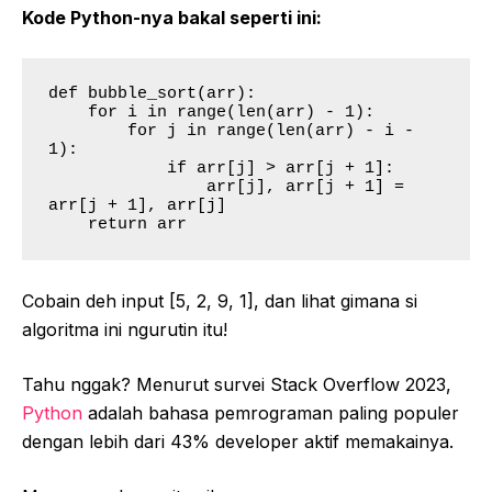
Kode Python-nya bakal seperti ini:
def bubble_sort(arr):

    for i in range(len(arr) - 1):

        for j in range(len(arr) - i - 
1):

            if arr[j] > arr[j + 1]:

                arr[j], arr[j + 1] = 
arr[j + 1], arr[j]

    return arr
Cobain deh input [5, 2, 9, 1], dan lihat gimana si
algoritma ini ngurutin itu!
Tahu nggak? Menurut survei Stack Overflow 2023,
P
ython
adalah bahasa pemrograman paling populer
dengan lebih dari 43% developer aktif memakainya.