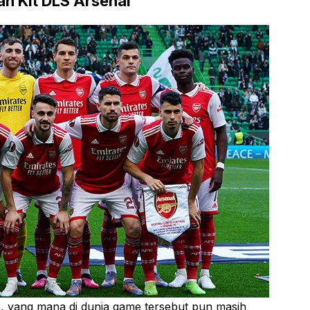
n Kit DLS Arsenal
me, yang mana di dunia game tersebut pun masih