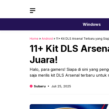
Langsung
ke
isi
Windows
Home
»
Android
»
11+ Kit DLS Arsenal Terbaru yang Si
11+ Kit DLS Arse
Juara!
Halo, para gamers! Siapa di sini yang pen
saja merilis kit DLS Arsenal terbaru untu
Subaru
Juli 25, 2025