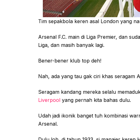
Tim sepakbola keren asal London yang nam
Arsenal F.C. main di Liga Premier, dan suda
Liga, dan masih banyak lagi.
Bener-bener klub top deh!
Nah, ada yang tau gak ciri khas seragam 
Seragam kandang mereka selalu memaduka
Liverpool
yang pernah kita bahas dulu.
Udah jadi ikonik banget tuh kombinasi wa
Arsenal.
Dulu loh, di tahun 1933, si manajer kere