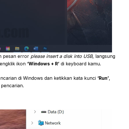
an pesan error
please insert a disk into USB
, langsung
ngklik ikon
‘Windows + R’
di keyboard kamu.
ncarian di Windows dan ketikkan kata kunci
‘Run’
,
l pencarian.