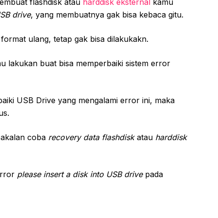
embuat flashdisk atau
harddisk eksternal
kamu
USB drive
, yang membuatnya gak bisa kebaca gitu.
rmat ulang, tetap gak bisa dilakukakn.
u lakukan buat bisa memperbaiki sistem error
aiki USB Drive yang mengalami error ini, maka
us.
 bakalan coba
recovery data flashdisk
atau
harddisk
error
please insert a disk into USB drive
pada