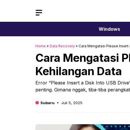
Langsung
ke
isi
Windows
Home
»
Data Recovery
»
Cara Mengatasi Please Insert 
Cara Mengatasi Pl
Kehilangan Data
Error “Please Insert a Disk Into USB Drive” 
penting. Gimana nggak, tiba-tiba perangk
Subaru
Juli 5, 2025