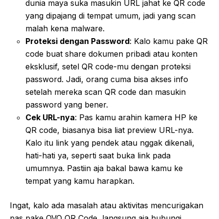
dunia maya suka masukin URL jahat ke QR code
yang dipajang di tempat umum, jadi yang scan
malah kena malware.
Proteksi dengan Password
: Kalo kamu pake QR
code buat share dokumen pribadi atau konten
eksklusif, setel QR code-mu dengan proteksi
password. Jadi, orang cuma bisa akses info
setelah mereka scan QR code dan masukin
password yang bener.
Cek URL-nya
: Pas kamu arahin kamera HP ke
QR code, biasanya bisa liat preview URL-nya.
Kalo itu link yang pendek atau nggak dikenali,
hati-hati ya, seperti saat buka link pada
umumnya. Pastiin aja bakal bawa kamu ke
tempat yang kamu harapkan.
Ingat, kalo ada masalah atau aktivitas mencurigakan
pas pake OVO QR Code, langsung aja hubungi