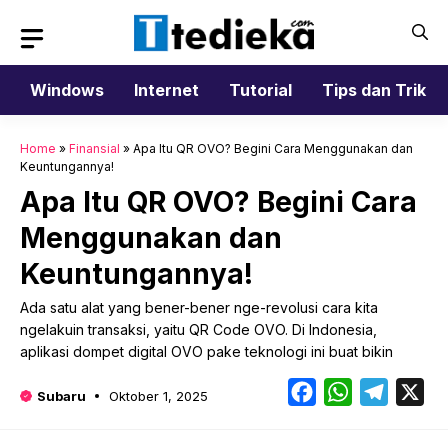
Langsung
ke
isi
Windows
Internet
Tutorial
Tips dan Trik
Home
»
Finansial
»
Apa Itu QR OVO? Begini Cara Menggunakan dan
Keuntungannya!
Apa Itu QR OVO? Begini Cara
Menggunakan dan
Keuntungannya!
Ada satu alat yang bener-bener nge-revolusi cara kita
ngelakuin transaksi, yaitu QR Code OVO. Di Indonesia,
aplikasi dompet digital OVO pake teknologi ini buat bikin
Facebook
WhatsApp
Telegr
X
Subaru
Oktober 1, 2025