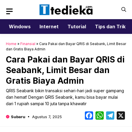
Langsung
ke
isi
Windows
Internet
Tutorial
Tips dan Trik
Home
»
Finansial
»
Cara Pakai dan Bayar QRIS di Seabank, Limit Besar
dan Gratis Biaya Admin
Cara Pakai dan Bayar QRIS di
Seabank, Limit Besar dan
Gratis Biaya Admin
QRIS Seabank bikin transaksi sehari-hari jadi super gampang
dan hemat! Dengan QRIS Seabank, kamu bisa bayar mulai
dari 1 rupiah sampai 10 juta tanpa khawatir
Facebook
WhatsApp
Telegr
X
Subaru
Agustus 7, 2025