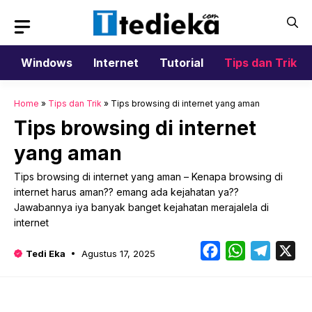
Langsung
ke
isi
Windows
Internet
Tutorial
Tips dan Trik
Home
»
Tips dan Trik
»
Tips browsing di internet yang aman
Tips browsing di internet
yang aman
Tips browsing di internet yang aman – Kenapa browsing di
internet harus aman?? emang ada kejahatan ya??
Jawabannya iya banyak banget kejahatan merajalela di
internet
Facebook
WhatsApp
Telegr
X
Tedi Eka
Agustus 17, 2025