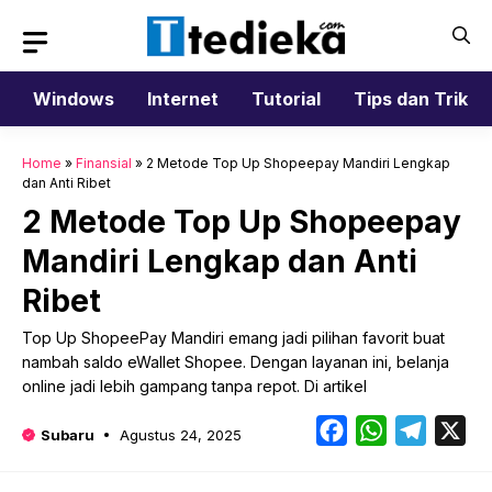
Langsung
ke
isi
Windows
Internet
Tutorial
Tips dan Trik
Home
»
Finansial
»
2 Metode Top Up Shopeepay Mandiri Lengkap
dan Anti Ribet
2 Metode Top Up Shopeepay
Mandiri Lengkap dan Anti
Ribet
Top Up ShopeePay Mandiri emang jadi pilihan favorit buat
nambah saldo eWallet Shopee. Dengan layanan ini, belanja
online jadi lebih gampang tanpa repot. Di artikel
Facebook
WhatsApp
Telegr
X
Subaru
Agustus 24, 2025