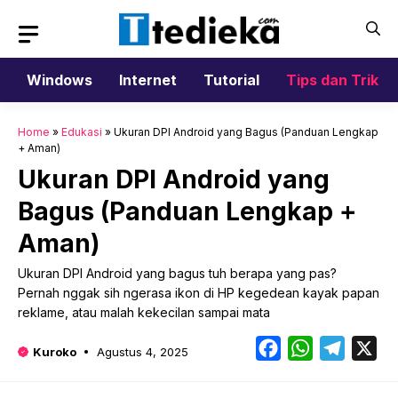
Langsung
ke
isi
Windows
Internet
Tutorial
Tips dan Trik
Home
»
Edukasi
»
Ukuran DPI Android yang Bagus (Panduan Lengkap
+ Aman)
Ukuran DPI Android yang
Bagus (Panduan Lengkap +
Aman)
Ukuran DPI Android yang bagus tuh berapa yang pas?
Pernah nggak sih ngerasa ikon di HP kegedean kayak papan
reklame, atau malah kekecilan sampai mata
Facebook
WhatsApp
Telegr
X
Kuroko
Agustus 4, 2025