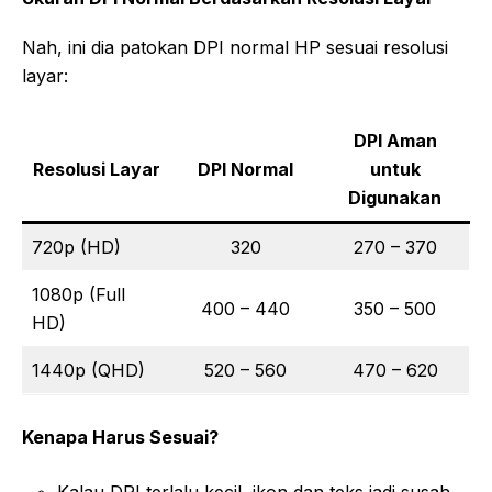
Nah, ini dia patokan DPI normal HP sesuai resolusi
layar:
DPI Aman
Resolusi Layar
DPI Normal
untuk
Digunakan
720p (HD)
320
270 – 370
1080p (Full
400 – 440
350 – 500
HD)
1440p (QHD)
520 – 560
470 – 620
Kenapa Harus Sesuai?
Kalau DPI terlalu kecil, ikon dan teks jadi susah