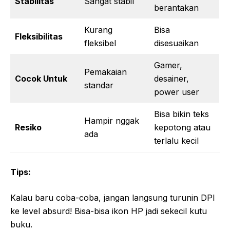
Stabilitas
Sangat stabil
berantakan
Kurang
Bisa
Fleksibilitas
fleksibel
disesuaikan
Gamer,
Pemakaian
Cocok Untuk
desainer,
standar
power user
Bisa bikin teks
Hampir nggak
Resiko
kepotong atau
ada
terlalu kecil
Tips:
Kalau baru coba-coba, jangan langsung turunin DPI
ke level absurd! Bisa-bisa ikon HP jadi sekecil kutu
buku.