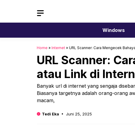
Langsung
ke
isi
Windows
Home
»
Internet
»
URL Scanner: Cara Mengecek Bahaya 
URL Scanner: Ca
atau Link di Inter
Banyak url di internet yang sengaja diseb
Biasanya targetnya adalah orang-orang a
macam,
Tedi Eka
Juni 25, 2025