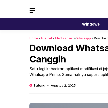
Langsung
ke
isi
Windows
Home
»
Internet
»
Media sosial
»
Whatsapp
»
Download
Download Whatsa
Canggih
Satu lagi kehadiran aplikasi modifikasi di 
Whatsapp Prime. Sama halnya seperti aplik
Subaru
Agustus 2, 2025