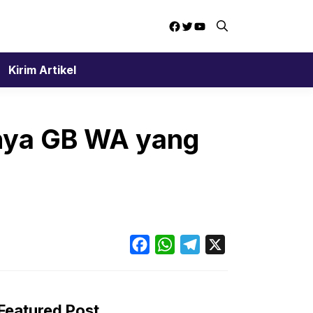
Facebook
Twitter
YouTube
Kirim Artikel
nya GB WA yang
Facebook
WhatsApp
Telegram
X
Featured Post