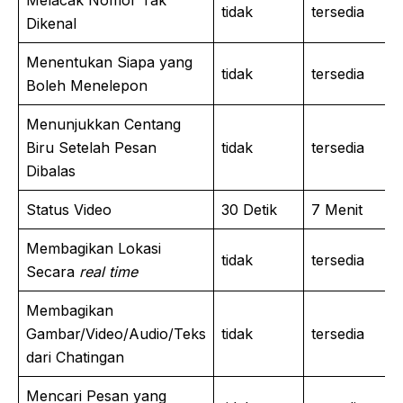
Melacak Nomor Tak
tidak
tersedia
Dikenal
Menentukan Siapa yang
tidak
tersedia
Boleh Menelepon
Menunjukkan Centang
Biru Setelah Pesan
tidak
tersedia
Dibalas
Status Video
30 Detik
7 Menit
Membagikan Lokasi
tidak
tersedia
Secara
real time
Membagikan
Gambar/Video/Audio/Teks
tidak
tersedia
dari Chatingan
Mencari Pesan yang