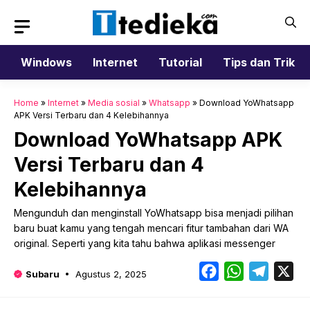
Langsung
ke
isi
Windows
Internet
Tutorial
Tips dan Trik
Home
»
Internet
»
Media sosial
»
Whatsapp
»
Download YoWhatsapp
APK Versi Terbaru dan 4 Kelebihannya
Download YoWhatsapp APK
Versi Terbaru dan 4
Kelebihannya
Mengunduh dan menginstall YoWhatsapp bisa menjadi pilihan
baru buat kamu yang tengah mencari fitur tambahan dari WA
original. Seperti yang kita tahu bahwa aplikasi messenger
Facebook
WhatsApp
Telegr
X
Subaru
Agustus 2, 2025