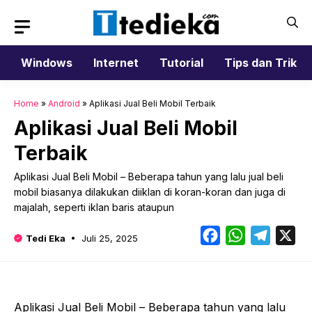
Langsung
ke
isi
Windows
Internet
Tutorial
Tips dan Trik
Home
»
Android
»
Aplikasi Jual Beli Mobil Terbaik
Aplikasi Jual Beli Mobil
Terbaik
Aplikasi Jual Beli Mobil – Beberapa tahun yang lalu jual beli
mobil biasanya dilakukan diiklan di koran-koran dan juga di
majalah, seperti iklan baris ataupun
Facebook
WhatsApp
Telegr
X
Tedi Eka
Juli 25, 2025
Aplikasi Jual Beli Mobil – Beberapa tahun yang lalu