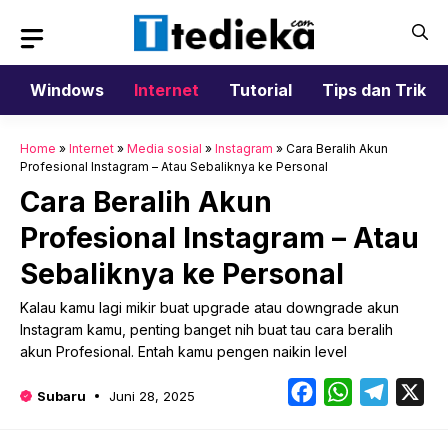
Langsung
ke
isi
Windows
Internet
Tutorial
Tips dan Trik
Home
»
Internet
»
Media sosial
»
Instagram
»
Cara Beralih Akun
Profesional Instagram – Atau Sebaliknya ke Personal
Cara Beralih Akun
Profesional Instagram – Atau
Sebaliknya ke Personal
Kalau kamu lagi mikir buat upgrade atau downgrade akun
Instagram kamu, penting banget nih buat tau cara beralih
akun Profesional. Entah kamu pengen naikin level
Facebook
WhatsApp
Telegr
X
Subaru
Juni 28, 2025