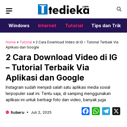
Langsung
ke
isi
Windows
Internet
Tutorial
Tips dan Trik
Home
»
Tutorial
»
2 Cara Download Video di IG – Tutorial Terbaik Via
Aplikasi dan Google
2 Cara Download Video di IG
– Tutorial Terbaik Via
Aplikasi dan Google
Instagram sudah menjadi salah satu aplikasi media sosial
terpopuler saat ini. Tentu saja, di samping menggunakan
aplikasi ini untuk berbagi foto dan video, banyak juga
Facebook
WhatsApp
Telegr
X
Subaru
Juli 2, 2025