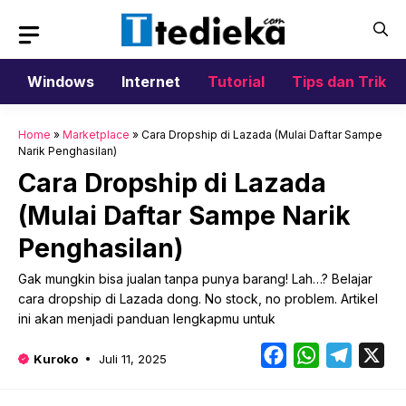
Langsung
ke
isi
Windows
Internet
Tutorial
Tips dan Trik
Home
»
Marketplace
»
Cara Dropship di Lazada (Mulai Daftar Sampe
Narik Penghasilan)
Cara Dropship di Lazada
(Mulai Daftar Sampe Narik
Penghasilan)
Gak mungkin bisa jualan tanpa punya barang! Lah…? Belajar
cara dropship di Lazada dong. No stock, no problem. Artikel
ini akan menjadi panduan lengkapmu untuk
Facebook
WhatsApp
Telegr
X
Kuroko
Juli 11, 2025