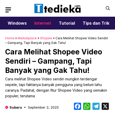
Langsung
ke
isi
Windows
Internet
Tutorial
Tips dan Trik
Home
»
Marketplace
»
Shopee
»
Cara Melihat Shopee Video Sendiri
– Gampang, Tapi Banyak yang Gak Tahu!
Cara Melihat Shopee Video
Sendiri – Gampang, Tapi
Banyak yang Gak Tahu!
Cara melihat Shopee Video sendiri mungkin terdengar
sepele, tapi faktanya banyak pengguna yang belum tahu
caranya. Padahal, dengan fitur Shopee Video yang semakin
populer, terutama
Facebook
WhatsApp
Telegr
X
Subaru
September 2, 2025