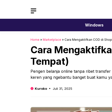
Langsung
ke
isi
Windows
Home
»
Marketplace
»
Cara Mengaktifkan COD di Shope
Cara Mengaktifkan
Tempat)
Pengen belanja online tanpa ribet transf
keren yang ngebantu banget buat kamu y
Kuroko
Juli 31, 2025