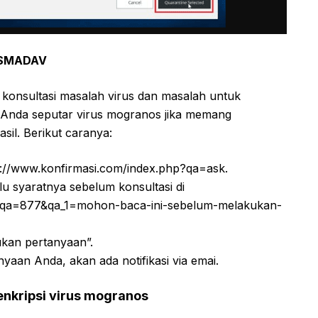
s SMADAV
onsultasi masalah virus dan masalah untuk
Anda seputar virus mogranos jika memang
il. Berikut caranya:
://www.konfirmasi.com/index.php?qa=ask.
u syaratnya sebelum konsultasi di
p?qa=877&qa_1=mohon-baca-ini-sebelum-melakukan-
ukan pertanyaan”.
yaan Anda, akan ada notifikasi via emai.
enkripsi virus mogranos