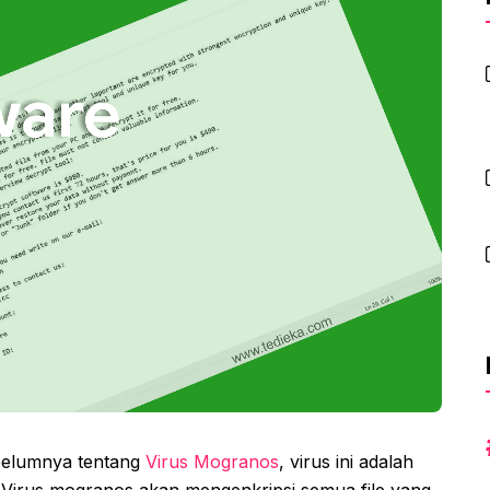
ebelumnya tentang
Virus Mogranos
, virus ini adalah
. Virus mogranos akan mengenkripsi semua file yang