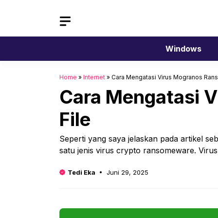
Langsung
ke
isi
Windows
Home
»
Internet
»
Cara Mengatasi Virus Mogranos Ran
Cara Mengatasi 
File
Seperti yang saya jelaskan pada artikel se
satu jenis virus crypto ransomeware. Vir
Tedi Eka
Juni 29, 2025