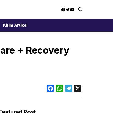
Facebook
Twitter
YouTube
Kirim Artikel
are + Recovery
Facebook
WhatsApp
Telegram
X
Featured Post