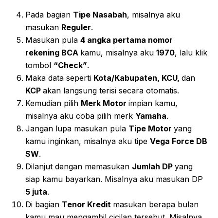
Pada bagian
Tipe Nasabah
, misalnya aku
masukan
Reguler
.
Masukan pula
4 angka pertama nomor
rekening BCA
kamu, misalnya aku
1970
, lalu klik
tombol
“Check”
.
Maka data seperti
Kota/Kabupaten, KCU,
dan
KCP
akan langsung terisi secara otomatis.
Kemudian pilih
Merk Motor
impian kamu,
misalnya aku coba pilih merk
Yamaha
.
Jangan lupa masukan pula
Tipe Motor
yang
kamu inginkan, misalnya aku tipe
Vega Force DB
SW
.
Dilanjut dengan memasukan
Jumlah DP
yang
siap kamu bayarkan. Misalnya aku masukan DP
5 juta
.
Di bagian
Tenor Kredit
masukan berapa bulan
kamu mau mengambil cicilan tersebut. Misalnya