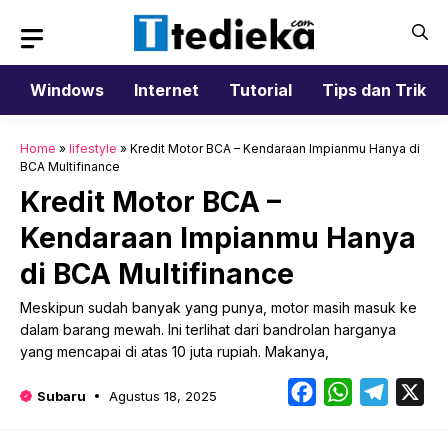
Langsung
ke
isi
Windows
Internet
Tutorial
Tips dan Trik
Home
»
lifestyle
»
Kredit Motor BCA – Kendaraan Impianmu Hanya di
BCA Multifinance
Kredit Motor BCA –
Kendaraan Impianmu Hanya
di BCA Multifinance
Meskipun sudah banyak yang punya, motor masih masuk ke
dalam barang mewah. Ini terlihat dari bandrolan harganya
yang mencapai di atas 10 juta rupiah. Makanya,
Facebook
WhatsApp
Telegr
X
Subaru
Agustus 18, 2025