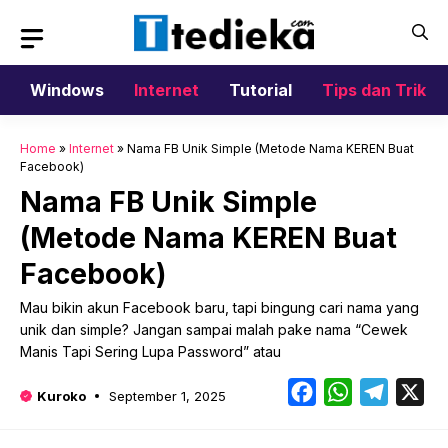
Langsung
ke
isi
Windows
Internet
Tutorial
Tips dan Trik
Home
»
Internet
»
Nama FB Unik Simple (Metode Nama KEREN Buat
Facebook)
Nama FB Unik Simple
(Metode Nama KEREN Buat
Facebook)
Mau bikin akun Facebook baru, tapi bingung cari nama yang
unik dan simple? Jangan sampai malah pake nama “Cewek
Manis Tapi Sering Lupa Password” atau
Facebook
WhatsApp
Telegr
X
Kuroko
September 1, 2025