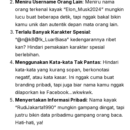
Meniru Username Orang Lain
: Meniru nama
orang terkenal kayak “Elon_Musk2024” mungkin
lucu buat beberapa detik, tapi nggak bakal bikin
kamu unik dan autentik depan mata orang lain.
Terlalu Banyak Karakter Spesial
:
“@n@kB@!k_LuarBiasa” kedengarannya ribet
kan? Hindari pemakaian karakter spesial
berlebihan.
Menggunakan Kata-kata Tak Pantas
: Hindari
kata-kata yang kurang sopan, berkonotasi
negatif, atau kata kasar. Ini nggak cuma buat
branding pribadi, tapi juga biar nama kamu nggak
dilaporkan ke Facebook…wkwkwk.
Menyertakan Informasi Pribadi
: Nama kayak
“RudiJakarta1990” mungkin gampang diingat, tapi
justru bikin data pribadimu gampang orang baca.
Hati-hati, ya!