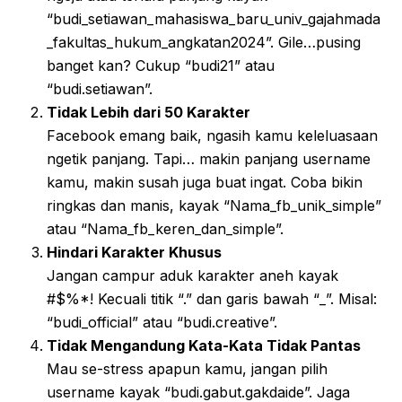
“budi_setiawan_mahasiswa_baru_univ_gajahmada
_fakultas_hukum_angkatan2024”. Gile…pusing
banget kan? Cukup “budi21” atau
“budi.setiawan”.
Tidak Lebih dari 50 Karakter
Facebook emang baik, ngasih kamu keleluasaan
ngetik panjang. Tapi… makin panjang username
kamu, makin susah juga buat ingat. Coba bikin
ringkas dan manis, kayak “Nama_fb_unik_simple”
atau “Nama_fb_keren_dan_simple”.
Hindari Karakter Khusus
Jangan campur aduk karakter aneh kayak
#$%*! Kecuali titik “.” dan garis bawah “_”. Misal:
“budi_official” atau “budi.creative”.
Tidak Mengandung Kata-Kata Tidak Pantas
Mau se-stress apapun kamu, jangan pilih
username kayak “budi.gabut.gakdaide”. Jaga